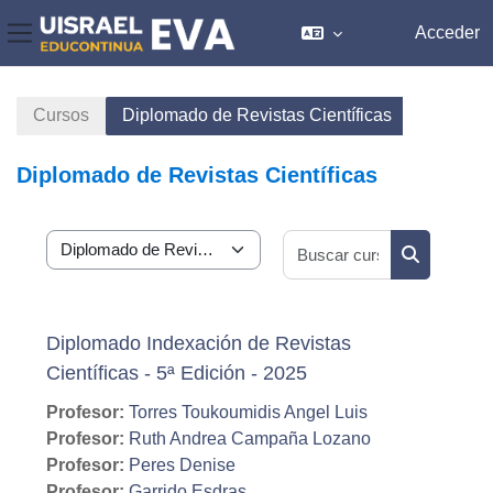
Acceder
Panel lateral
Salta al contenido principal
Cursos
Diplomado de Revistas Científicas
Diplomado de Revistas Científicas
Buscar curs
Categorías
Buscar cur
Diplomado Indexación de Revistas
Científicas - 5ª Edición - 2025
Profesor:
Torres Toukoumidis Angel Luis
Profesor:
Ruth Andrea Campaña Lozano
Profesor:
Peres Denise
Profesor:
Garrido Esdras